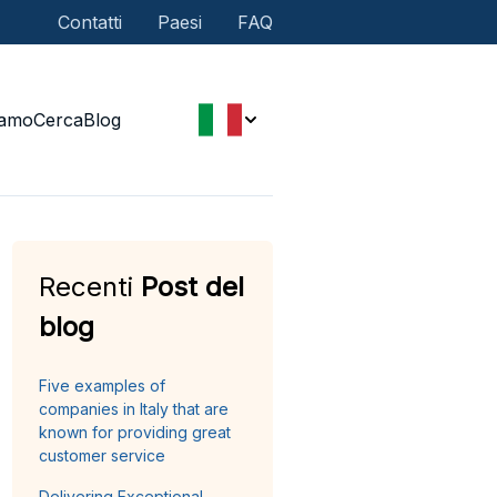
Contatti
Paesi
FAQ
iamo
Cerca
Blog
Recenti
Post del
blog
Five examples of
companies in Italy that are
known for providing great
customer service
Delivering Exceptional