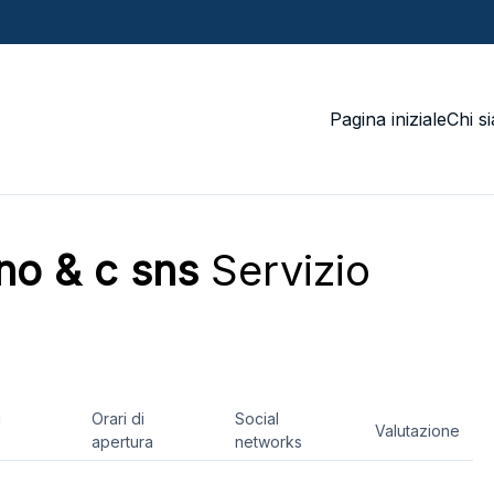
Pagina iniziale
Chi s
no & c sns
Servizio
i
Orari di
Social
Valutazione
apertura
networks