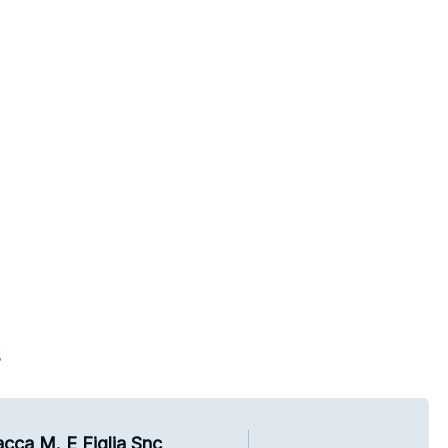
s
cca M. E Figlia Snc