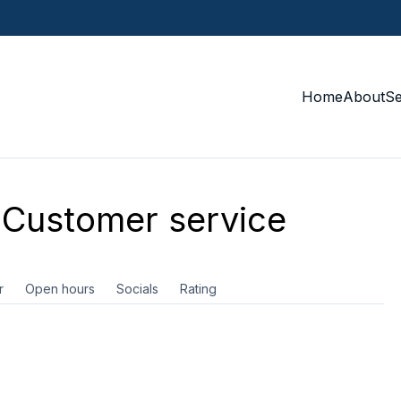
Home
About
S
Customer service
r
Open hours
Socials
Rating