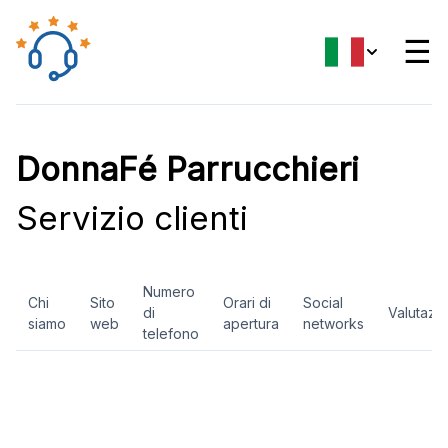
☰
DonnaFé Parrucchieri
Servizio clienti
Numero
Chi
Sito
Orari di
Social
di
Valutazi
siamo
web
apertura
networks
telefono