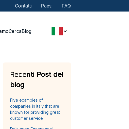
Contatti
Paesi
FAQ
iamo
Cerca
Blog
Recenti
Post del
blog
Five examples of
companies in Italy that are
known for providing great
customer service
Delivering Exceptional